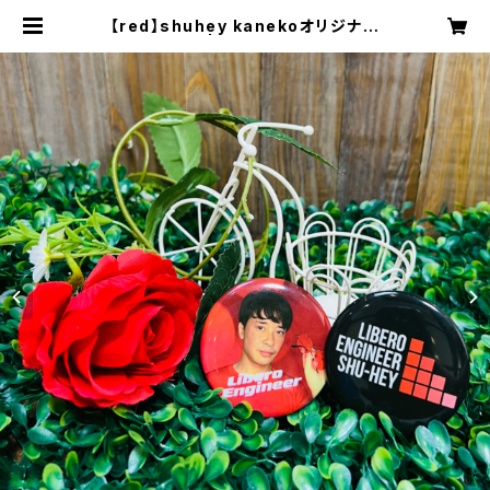
【red】shuhey kanekoオリジナル
缶バッジ | shuheykaneko